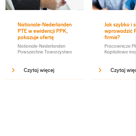
Nationale-Nederlanden
Jak szybko i 
PTE w ewidencji PPK,
wprowadzić 
pokazuje ofertę
firmie?
Nationale-Nederlanden
Pracownicze P
Powszechne Towarzystwo
Kapitałowe ma
Emerytalne może już ruszać z
Polaków do reg
ofertą dla pracodawców na
długotermino
Czytaj więcej
Czytaj wię
prowadzenie i zarządzanie
oszczędzania. 
PPK – zostało wpisane do
stało działy H
ewidencji PPK prowadzonej
teraz odpowie
przez Polski Fundusz
przygotować s
Rozwoju. Nationale-
wdrożenia pro
Nederlanden PTE będzie
Według badani
pobierać niższe niż
Nederlanden „
przewidzian...
Polaków” jedyn
pr...