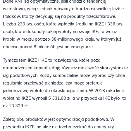
Dane KNF są optymistyczne, jeśli chodzi o tendencję
wzrostową, wciąż jednak mówimy o bardzo niewielkiej liczbie
Polaków, którzy decydują się na produkty trzeciofilarowe.
Liczba 230 tys. osób, które wpłaciły środki na IKZE i 336 tys.
osób, które dokonały takiej wpłaty na swoje IKE, to wciąż
kropla w morzu potrzeb 38-milionowego kraju, w którym już
obecnie ponad 8 mln osób jest na emeryturze.
Tymczasem IKZE i IKE to rozwiązania, które poza
gromadzeniem kapitału, dają również możliwość skorzystania z
ulg podatkowych. Każdy samodzielnie może wybrać czy chce
regularnie przelewać pieniądze, czy może preferuje
jednorazową wpłatę do określonego limitu. W 2018 roku limit
wpłat na IKZE wynosił 5 331,60 zł, a w przypadku IKE było to
aż 13 329 zł.
Zaletą obu produktów jest optymalizacja podatkowa. W
przypadku IKZE, na ulgę nie trzeba czekać do emerytury.