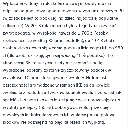
Wpłacone w danym roku kalendarzowym kwoty można
odpisać od podstawy opodatkowania w zeznaniu rocznym PIT
(w zasadzie jest to obok ulgi na dzieci najbardziej popularne
odliczenie). W 2018 roku można było z tego tytułu uzyskać
zwrot podatku w wysokości nawet do 1 706 zł (osoby
rozliczające się według 32 proc. podatku), do 1 013 zł (dla
osób rozliczających się według podatku liniowego) lub do 959
zł (dla osób rozliczających się według 18% podatku). Po
ukończeniu 65. roku życia, kiedy oszczędności będą
wypłacane, pobrany zostanie zryczałtowany podatek w
wysokości 10 proc. dokonywanej wypłaty. Natomiast
oszczędności gromadzone w ramach IKE są całkowicie
zwolnione z podatku od zysków kapitałowych. Trzeba jednak
spełnić kilka warunków, m.in. osiągnąć wiek uprawniający do
wypłaty pieniędzy (60 lat), dokonywać wpłat przez pięć
dowolnych lat kalendarzowych lub wpłacić ponad połowę
środków nie później niż na pięć lat przed ich wypłatą.