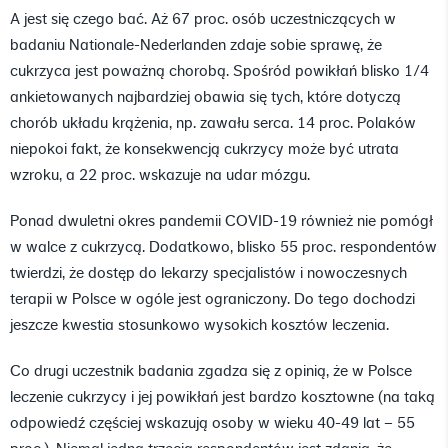
A jest się czego bać. Aż 67 proc. osób uczestniczących w
badaniu Nationale-Nederlanden zdaje sobie sprawę, że
cukrzyca jest poważną chorobą. Spośród powikłań blisko 1/4
ankietowanych najbardziej obawia się tych, które dotyczą
chorób układu krążenia, np. zawału serca. 14 proc. Polaków
niepokoi fakt, że konsekwencją cukrzycy może być utrata
wzroku, a 22 proc. wskazuje na udar mózgu.
Ponad dwuletni okres pandemii COVID-19 również nie pomógł
w walce z cukrzycą. Dodatkowo, blisko 55 proc. respondentów
twierdzi, że dostęp do lekarzy specjalistów i nowoczesnych
terapii w Polsce w ogóle jest ograniczony. Do tego dochodzi
jeszcze kwestia stosunkowo wysokich kosztów leczenia.
Co drugi uczestnik badania zgadza się z opinią, że w Polsce
leczenie cukrzycy i jej powikłań jest bardzo kosztowne (na taką
odpowiedź częściej wskazują osoby w wieku 40-49 lat – 55