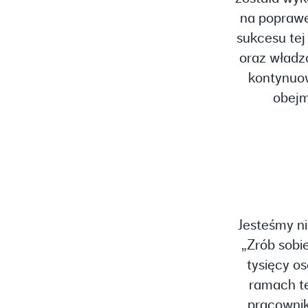
na poprawę 
sukcesu tej
oraz władz
kontynuow
obejm
Jesteśmy ni
„Zrób sobi
tysięcy o
ramach te
pracownik