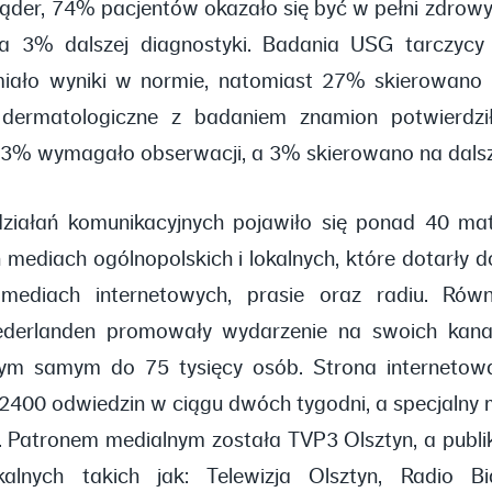
ąder, 74% pacjentów okazało się być w pełni zdro
 a 3% dalszej diagnostyki. Badania USG tarczyc
iało wyniki w normie, natomiast 27% skierowano 
e dermatologiczne z badaniem znamion potwierdz
13% wymagało obserwacji, a 3% skierowano na dalsz
iałań komunikacyjnych pojawiło się ponad 40 ma
mediach ogólnopolskich i lokalnych, które dotarły d
ediach internetowych, prasie oraz radiu. Równo
ederlanden promowały wydarzenie na swoich kana
tym samym do 75 tysięcy osób. Strona internetow
400 odwiedzin w ciągu dwóch tygodni, a specjalny m
. Patronem medialnym została TVP3 Olsztyn, a publik
alnych takich jak: Telewizja Olsztyn, Radio Bi