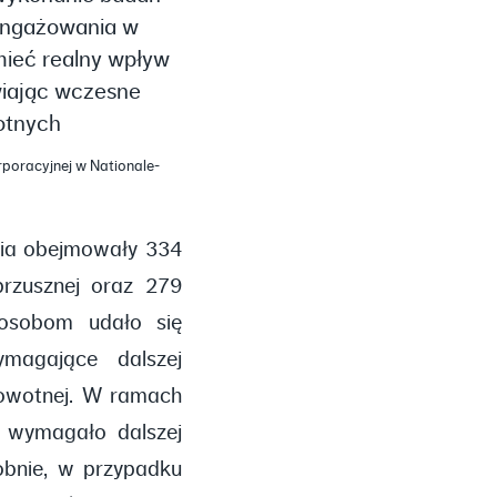
aangażowania w
mieć realny wpływ
wiając wczesne
otnych
poracyjnej w Nationale-
nia obejmowały 334
rzusznej oraz 279
u osobom udało się
ymagające dalszej
drowotnej. W ramach
 wymagało dalszej
obnie, w przypadku