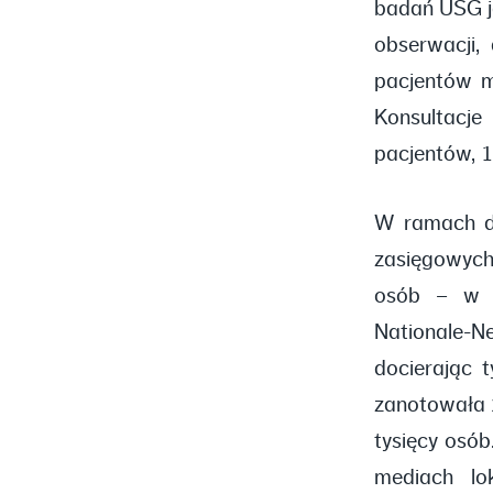
badań USG j
obserwacji,
pacjentów m
Konsultacj
pacjentów, 
W ramach dz
zasięgowych 
osób – w m
Nationale-N
docierając 
zanotowała 2
tysięcy osób
mediach lok