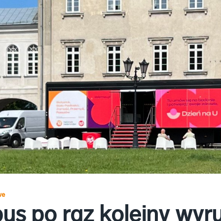
we
s po raz kolejny wyrus