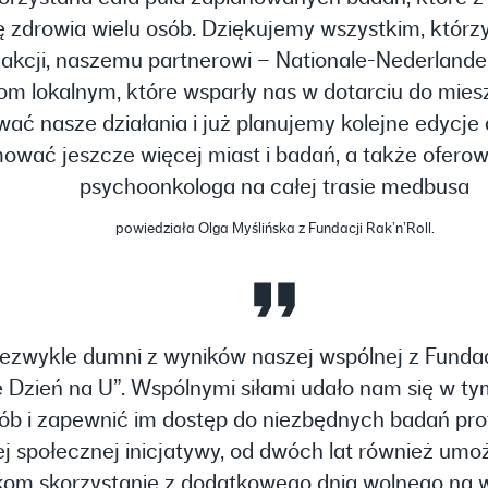
zdrowia wielu osób. Dziękujemy wszystkim, którzy 
 akcji, naszemu partnerowi – Nationale-Nederland
om lokalnym, które wsparły nas w dotarciu do mi
ać nasze działania i już planujemy kolejne edycje 
ować jeszcze więcej miast i badań, a także ofero
psychoonkologa na całej trasie medbusa
powiedziała Olga Myślińska z Fundacji Rak’n’Roll.
ezwykle dumni z wyników naszej wspólnej z Fundacj
e Dzień na U”. Wspólnymi siłami udało nam się w ty
sób i zapewnić im dostęp do niezbędnych badań pro
j społecznej inicjatywy, od dwóch lat również um
om skorzystanie z dodatkowego dnia wolnego na 