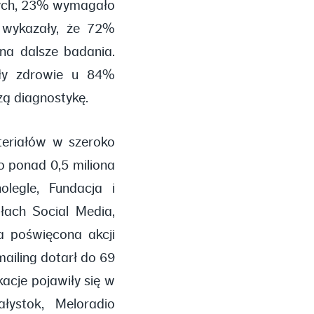
wych, 23% wymagało
y wykazały, że 72%
na dalsze badania.
iły zdrowie u 84%
ą diagnostykę.
teriałów w szeroko
o ponad 0,5 miliona
legle, Fundacja i
łach Social Media,
a poświęcona akcji
ailing dotarł do 69
acje pojawiły się w
ałystok, Meloradio