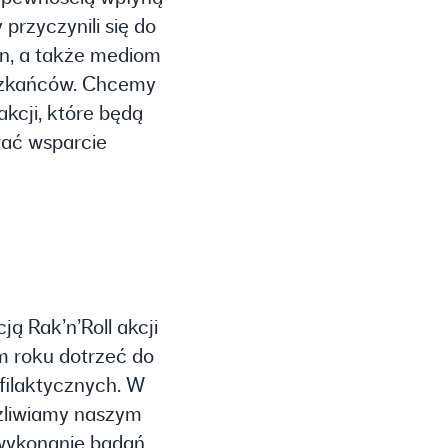
przyczynili się do
en, a także mediom
eszkańców. Chcemy
akcji, które będą
wać wsparcie
ą Rak’n’Roll akcji
m roku dotrzeć do
filaktycznych. W
ożliwiamy naszym
wykonanie badań