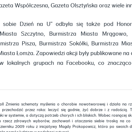
zeta Współczesna, Gazeta Olsztyńska oraz wiele inn
b sobie Dzień na U” odbyła się także pod Hon
 Miasta Szczytno, Burmistrza Miasta Mrągowo, 
rmistrza Pisza, Burmistrza Sokółki, Burmistrza Mi
iasta Łomża. Zapowiedzi akcji były publikowane na of
w lokalnych grupach na Facebooku, co znacząco 
oll Zmienia schematy myślenia o chorobie nowotworowej i działa na rz
przechodzić przez raka: leczyć się godnie, żyć dobrze i z radością. 
ki w systemie, a dotyczą potrzeb chorych i ich bliskich. Wobec rosnącej sk
a rzecz zdrowych wyborów, zachowań i otaczania siebie troską na co d
ierniku 2009 roku z inicjatywy Magdy Prokopowicz, która po swoich 