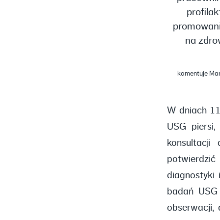
profila
promowanie
na zdro
komentuje Mar
W dniach 11
USG piersi
konsultacji
potwierdzi
diagnostyki 
badań USG p
obserwacji,