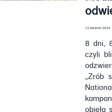
odwie
13 sierpnia 2024
8 dni, 
czyli b
odzwier
„Zrób s
Nation
kampani
objęła 