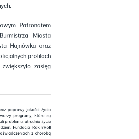
ych.
orowym Patronatem
Burmistrza Miasta
asta Hajnówka oraz
icjalnych profilach
zwiększyło zasięg
ecz poprawy jakości życia
Tworzy programy, które są
ali problemu, utrudnia życie
zień. Fundacja Rak’n’Roll
doświadczeniach z chorobą