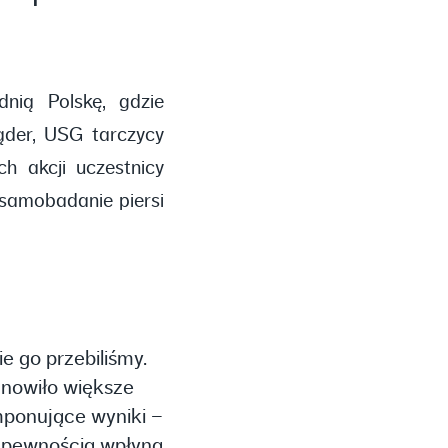
nią Polskę, gdzie
ąder, USG tarczycy
 akcji uczestnicy
samobadanie piersi
e go przebiliśmy.
anowiło większe
mponujące wyniki –
z pewnością wpłyną