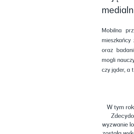
medialn
Mobilna pr
mieszkańcy 
oraz badan
mogli naucz
czy jąder, a
W tym roku
Zdecydow
wyzwanie lo
została wyk