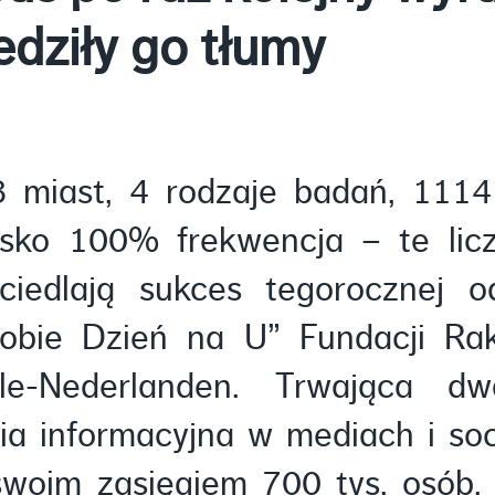
dziły go tłumy
8 miast, 4 rodzaje badań, 1114 
lisko 100% frekwencja – te licz
ciedlają sukces tegorocznej od
obie Dzień na U” Fundacji Rak’
ale-Nederlanden. Trwająca d
a informacyjna w mediach i soc
swoim zasięgiem 700 tys. osób,