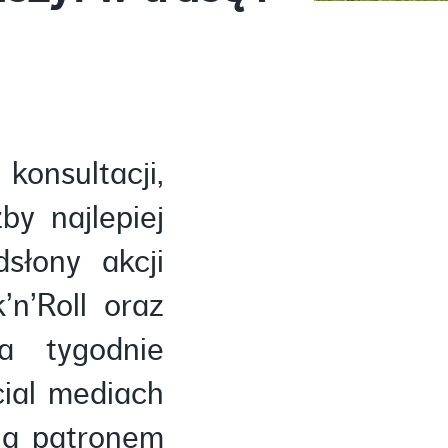
konsultacji,
by najlepiej
słony akcji
n’Roll oraz
wa tygodnie
ial mediach
 a patronem