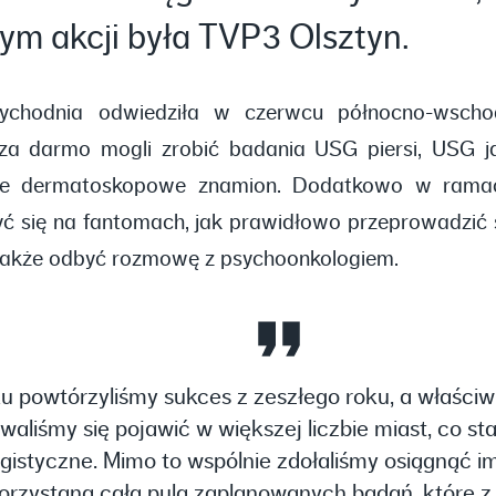
ym akcji była TVP3 Olsztyn.
zychodnia odwiedziła w czerwcu północno-wschod
za darmo mogli zrobić badania USG piersi, USG j
ie dermatoskopowe znamion. Dodatkowo w ramach
yć się na fantomach, jak prawidłowo przeprowadzić 
 także odbyć rozmowę z psychoonkologiem.
 powtórzyliśmy sukces z zeszłego roku, a właściwi
aliśmy się pojawić w większej liczbie miast, co st
gistyczne. Mimo to wspólnie zdołaliśmy osiągnąć i
orzystana cała pula zaplanowanych badań, które 