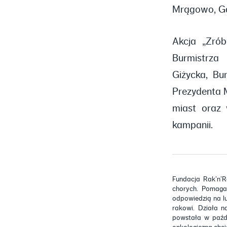
Mrągowo, Ga
Akcja „Zró
Burmistrza
Giżycka, Bu
Prezydenta M
miast oraz 
kampanii.
Fundacja Rak’n’R
chorych. Pomaga 
odpowiedzią na lu
rakowi. Działa n
powstała w paźdz