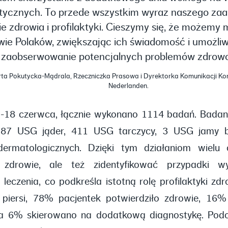
ktycznych. To przede wszystkim wyraz naszego z
 zdrowia i profilaktyki. Cieszymy się, że możemy 
wie Polaków, zwiększając ich świadomość i umożli
zaobserwowanie potencjalnych problemów zdrow
ta Pokutycka-Mądrala, Rzeczniczka Prasowa i Dyrektorka Komunikacji Kor
Nederlanden.
-18 czerwca, łącznie wykonano 1114 badań. Bada
, 87 USG jąder, 411 USG tarczycy, 3 USG jamy b
 dermatologicznych. Dzięki tym działaniom wiel
ć zdrowie, ale też zidentyfikować przypadki w
i leczenia, co podkreśla istotną rolę profilaktyki z
iersi, 78% pacjentek potwierdziło zdrowie, 16%
 a 6% skierowano na dodatkową diagnostykę. Pod