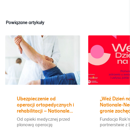
Powiązane artykuły
Ubezpieczenie od
„Weź Dzień n
operacji ortopedycznych i
Nationale-Ne
rehabilitacji – Nationale-
gronie zachę
Nederlanden rozwija
profilaktyki
Od opieki medycznej przed
Fundacja Rak’n
indywidualną ofertę na
planową operacją
partnerstwie z
życie i zdrowie