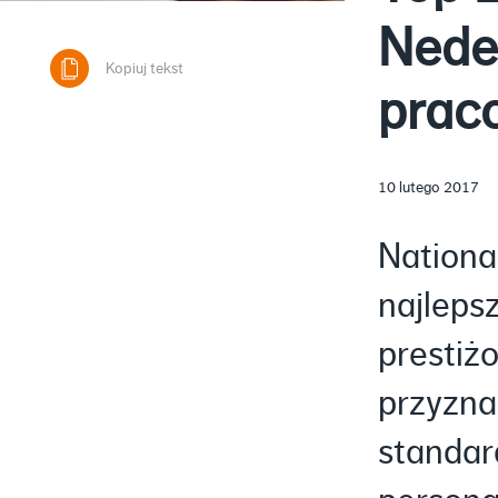
Nede
Kopiuj tekst
prac
10 lutego 2017
Nationa
najleps
prestiż
przyzna
standard