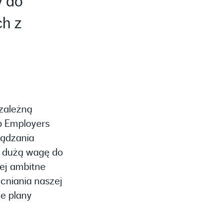
y do
ch z
zależną
op Employers
ządzania
y dużą wagę do
ej ambitne
cniania naszej
je plany