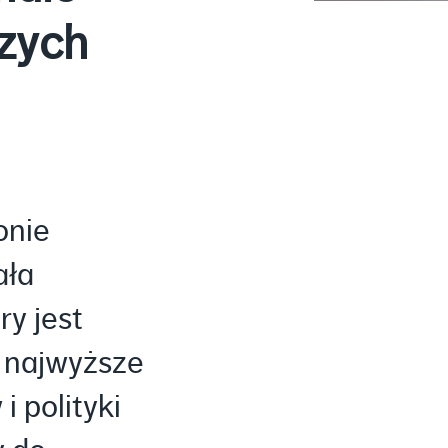
zych
onie
ała
ry jest
 najwyższe
i polityki