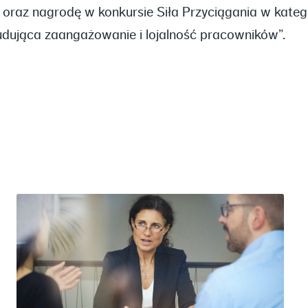
raz nagrodę w konkursie Siła Przyciągania w katego
udująca zaangażowanie i lojalność pracowników”.