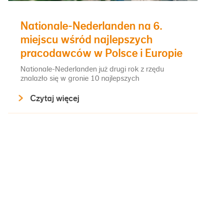
Nationale-Nederlanden na 6.
miejscu wśród najlepszych
pracodawców w Polsce i Europie
Nationale-Nederlanden już drugi rok z rzędu
znalazło się w gronie 10 najlepszych
pracodawców w Polsce i Europie, zajmując w tym
Czytaj więcej
roku wysokie 6. miejsce w prestiżowym rankingu
Top Employer Polska 2025. Firma osiągnęła wynik
96,13% w międzynarodowym audycie
przeprowadzonym...