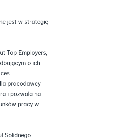
e jest w strategię
tut Top Employers,
 dbającym o ich
oces
 dla pracodawcy
ra i pozwala na
runków pracy w
uł Solidnego