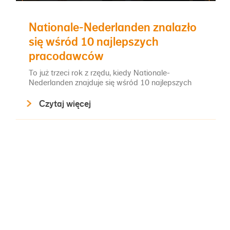
Nationale-Nederlanden znalazło
się wśród 10 najlepszych
pracodawców
To już trzeci rok z rzędu, kiedy Nationale-
Nederlanden znajduje się wśród 10 najlepszych
pracodawców w rankingu Top Employers. Po raz
Czytaj więcej
drugi z rzędu firma zajęła 6. miejsce w tym
prestiżowym zestawieniu.