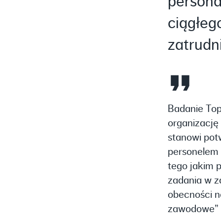
persona
ciągłeg
zatrudn
Badanie Top
organizację 
stanowi pot
personelem 
tego jakim 
zadania w z
obecności na
zawodowe”