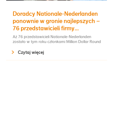
Doradcy Nationale-Nederlanden
ponownie w gronie najlepszych –
76 przedstawicieli firmy
członkami Million Dollar Round
Aż 76 przedstawicieli Nationale-Nederlanden
Table
zostało w tym roku członkami Million Dollar Round
Table (MDRT) – prestiżowego,
Czytaj więcej
międzynarodowego stowarzyszenia zrzeszającego
czołowych profesjonalistów w branży ubezpieczeń
na życie. To o jedno wyróżnienie więcej niż w roku
ubi...