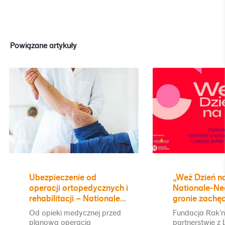
Powiązane artykuły
Ubezpieczenie od
„Weź Dzień n
operacji ortopedycznych i
Nationale-Ne
rehabilitacji – Nationale-
gronie zachę
Nederlanden rozwija
profilaktyki
Od opieki medycznej przed
Fundacja Rak’n
indywidualną ofertę na
planową operacją
partnerstwie z