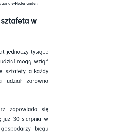
ationale-Nederlanden.
 sztafeta w
at jednoczy tysiące
 udział mogą wziąć
j sztafety, a każdy
a udział zarówno
arz zapowiada się
 już 30 sierpnia w
 gospodarzy biegu