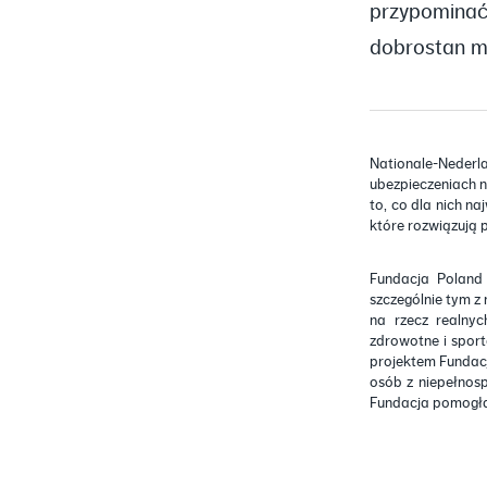
przypominać,
dobrostan m
Nationale-Nederl
ubezpieczeniach n
to, co dla nich na
które rozwiązują 
Fundacja Poland
szczególnie tym z
na rzecz realnyc
zdrowotne i spor
projektem Fundacj
osób z niepełnos
Fundacja pomogła 