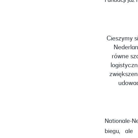
Fundacji już
Cieszymy si
Nederlan
równe sza
logistycz
zwiększeni
udowad
Nationale-Ne
biegu, ale