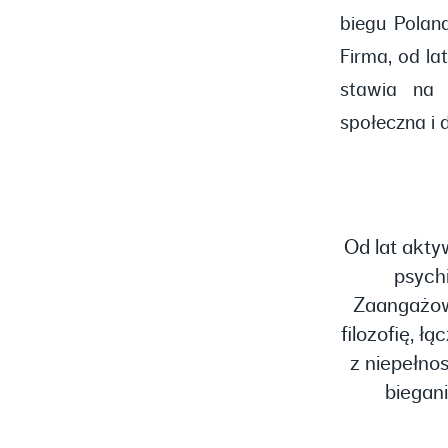
biegu Polan
Firma, od la
stawia na 
społeczna i 
Od lat akty
psych
Zaangażowa
filozofię, 
z niepełno
biegani