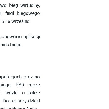
wa bieg wirtualny,
i finał biegowego
5 i 6 września.
jonowania aplikacji
minu biegu.
mputacjach oraz po
w biegu, PBR może
 i wózki, a także
. Do tej pory dzięki