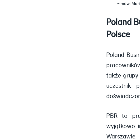
– mówi Mart
Poland B
Polsce
Poland Busin
pracowników
także grupy 
uczestnik 
doświadczon
PBR to pra
wyjątkowo i
Warszawie,