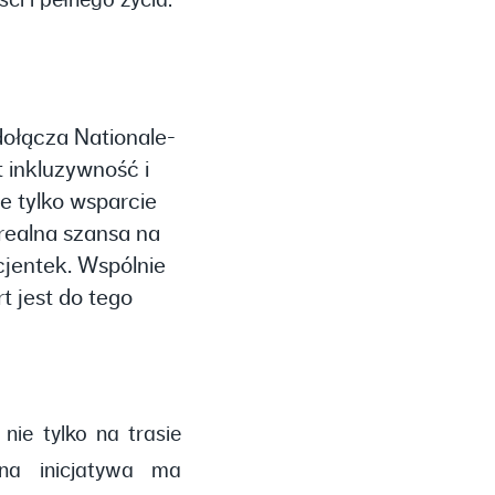
i i pełnego życia.
dołącza Nationale-
t inkluzywność i
e tylko wsparcie
realna szansa na
cjentek. Wspólnie
 jest do tego
nie tylko na trasie
lna inicjatywa ma