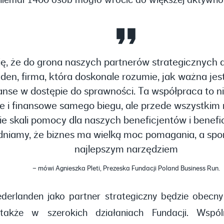
 niemal 1400 osób mogło wrócić do większej aktywnośc
ę, że do grona naszych partnerów strategicznych 
den, firma, która doskonale rozumie, jak ważna jes
nse w dostępie do sprawności. Ta współpraca to ni
ne i finansowe samego biegu, ale przede wszystkim 
e skali pomocy dla naszych beneficjentów i benefi
niamy, że biznes ma wielką moc pomagania, a sport
najlepszym narzędziem
– mówi Agnieszka Pleti, Prezeska Fundacji Poland Business Run.
derlanden jako partner strategiczny będzie obecny 
 także w szerokich działaniach Fundacji. Wspó