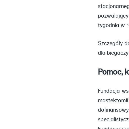
stacjonarne
pozwalający
tygodnia w r
Szczegóły do
dla biegaczy
Pomoc, k
Fundacja ws
mastektomi
dofinansow
specjalistyc