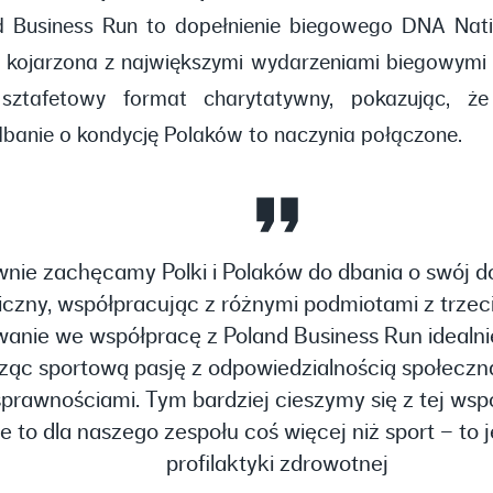
d Business Run to dopełnienie biegowego DNA Nati
t kojarzona z największymi wydarzeniami biegowymi
sztafetowy format charytatywny, pokazując, że
dbanie o kondycję Polaków to naczynia połączone.
wnie zachęcamy Polki i Polaków do dbania o swój do
iczny, współpracując z różnymi podmiotami z trzec
nie we współpracę z Poland Business Run idealnie
łącząc sportową pasję z odpowiedzialnością społecz
sprawnościami. Tym bardziej cieszymy się z tej wsp
e to dla naszego zespołu coś więcej niż sport – to j
profilaktyki zdrowotnej