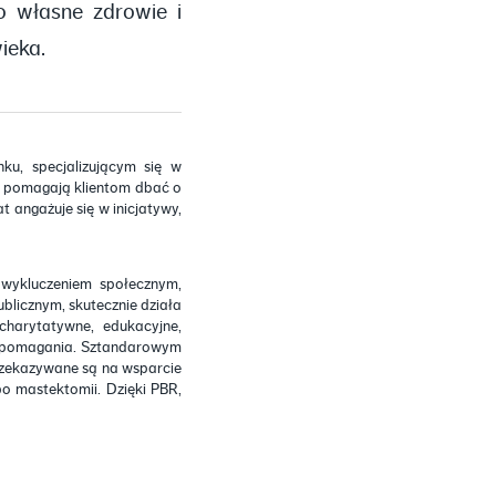
 o własne zdrowie i
ieka.
ku, specjalizującym się w
re pomagają klientom dbać o
at angażuje się w inicjatywy,
wykluczeniem społecznym,
blicznym, skutecznie działa
 charytatywne, edukacyjne,
do pomagania. Sztandarowym
przekazywane są na wsparcie
o mastektomii. Dzięki PBR,