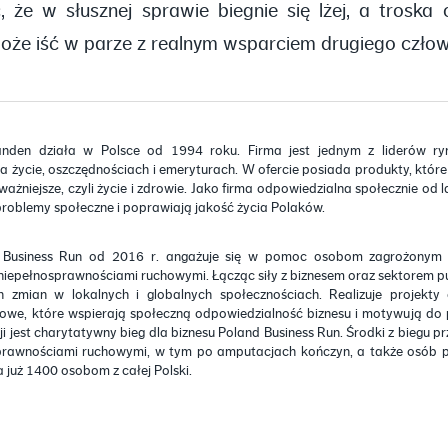
 że w słusznej sprawie biegnie się lżej, a troska
oże iść w parze z realnym wsparciem drugiego człow
anden działa w Polsce od 1994 roku. Firma jest jednym z liderów ryn
a życie, oszczędnościach i emeryturach. W ofercie posiada produkty, któ
jważniejsze, czyli życie i zdrowie. Jako firma odpowiedzialna społecznie od l
problemy społeczne i poprawiają jakość życia Polaków.
 Business Run od 2016 r. angażuje się w pomoc osobom zagrożonym 
 niepełnosprawnościami ruchowymi. Łącząc siły z biznesem oraz sektorem pu
h zmian w lokalnych i globalnych społecznościach. Realizuje projekty
towe, które wspierają społeczną odpowiedzialność biznesu i motywują 
i jest charytatywny bieg dla biznesu Poland Business Run. Środki z biegu 
prawnościami ruchowymi, w tym po amputacjach kończyn, a także osób p
już 1400 osobom z całej Polski.