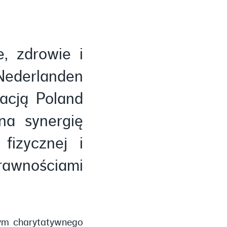
, zdrowie i
Nederlanden
acją Poland
na synergię
fizycznej i
rawnościami
nym charytatywnego