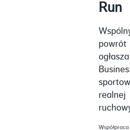
Run
Wspólny
powrót
ogłasza
Busine
sportow
realne
ruchow
Współpraca 