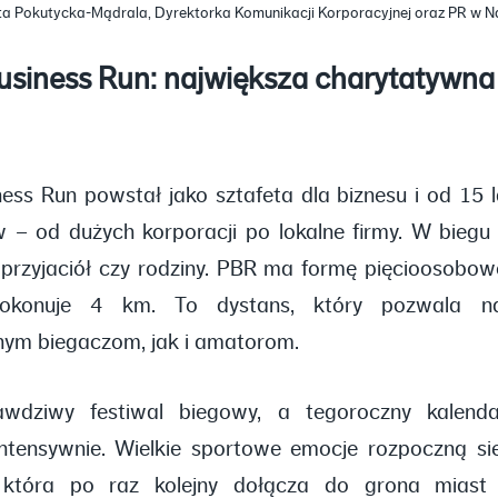
a Pokutycka-Mądrala, Dyrektorka Komunikacji Korporacyjnej oraz PR w N
usiness Run: największa charytatywna
ess Run powstał jako sztafeta dla biznesu i od 15 l
 – od dużych korporacji po lokalne firmy. W biegu
przyjaciół czy rodziny. PBR ma formę pięcioosobowe
pokonuje 4 km. To dystans, który pozwala n
ym biegaczom, jak i amatorom.
wdziwy festiwal biegowy, a tegoroczny kalend
ntensywnie. Wielkie sportowe emocje rozpoczną się
 która po raz kolejny dołącza do grona miast