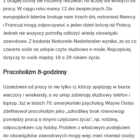
Z drugiej strony nie możemy narzekać na liczbę dni wolnych od
pracy. W ciągu roku mamy 12 dni świątecznych. Do
europejskich liderów brakuje nam trzech dni, natomiast Niemcy
i Francuzi mogą odpoczywać o jeden dzień krócej niż Polacy.
Jednak nie wszyscy potrafią odłożyć wtedy obowiązki
zawodowe. Z badania Nationale-Nederlanden wynika, że aż co
czwarta osób na urlopie czyta służbowe e-maile. Najczęściej
dotyczy to osób między 18 a 29 rokiem życia.
Pracoholizm 8-godzinny
Uzależnieni od pracy to nie tylko ci, którzy spędzają w biurze
wieczory i weekendy, a na urlop zabierają służbowy telefon i
laptop. Już w latach 70. amerykański psycholog Wayne Oates
zdefiniował pracoholizm jako „szkodliwy brak równowagi
pomiędzy pracą a innymi częściami życia”, np. rodziną,
odpoczynkiem czy hobby. Problem z właściwym podejściem
do obowiązków zawodowych mogą więc mieć również osoby