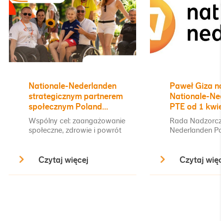
Nationale-Nederlanden
Paweł Giza n
strategicznym partnerem
Nationale-Ne
społecznym Poland
PTE od 1 kwie
Business Run
Wspólny cel: zaangażowanie
Rada Nadzorcz
społeczne, zdrowie i powrót
Nederlanden 
do sprawności – Nationale-
Towarzystwa E
Nederlanden ogłasza
S.A. powierzył
Czytaj więcej
Czytaj wię
nawiązanie współpracy z
kwietnia 2026 
Fundacją Poland Business
Gizie, dotych
Run. W ten sposób stawia na
Wiceprezesowi
synergię sportowej pasji,
funkcję Prezes
promocji aktywności
Nationale-Ned
fizycznej i realnej pomocy
Powszechnego
osobom z niepełnospr...
Emerytalnego 