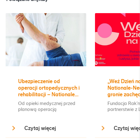
Ubezpieczenie od
„Weź Dzień n
operacji ortopedycznych i
Nationale-Ne
rehabilitacji – Nationale-
gronie zachę
Nederlanden rozwija
profilaktyki
Od opieki medycznej przed
Fundacja Rak’n
indywidualną ofertę na
planową operacją
partnerstwie z
życie i zdrowie
medyczną, przez operację,
Posay i Nationa
aż do powrotu do zdrowia –
Nederlanden ko
Czytaj więcej
Czytaj wię
taki zakres świadczeń
zachęca do ba
obejmuje nowa umowa
profilaktyczny
dodatkowa operacje
zwraca uwagę