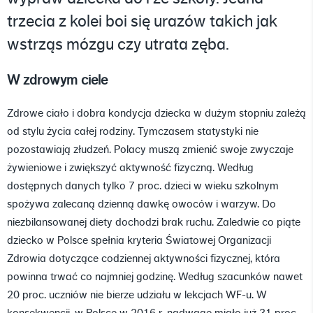
trzecia z kolei boi się urazów takich jak
wstrząs mózgu czy utrata zęba.
W zdrowym ciele
Zdrowe ciało i dobra kondycja dziecka w dużym stopniu zależą
od stylu życia całej rodziny. Tymczasem statystyki nie
pozostawiają złudzeń. Polacy muszą zmienić swoje zwyczaje
żywieniowe i zwiększyć aktywność fizyczną. Według
dostępnych danych tylko 7 proc. dzieci w wieku szkolnym
spożywa zalecaną dzienną dawkę owoców i warzyw. Do
niezbilansowanej diety dochodzi brak ruchu. Zaledwie co piąte
dziecko w Polsce spełnia kryteria Światowej Organizacji
Zdrowia dotyczące codziennej aktywności fizycznej, która
powinna trwać co najmniej godzinę. Według szacunków nawet
20 proc. uczniów nie bierze udziału w lekcjach WF-u. W
konsekwencji, w Polsce w 2016 r. nadwagę miało już 31 proc.